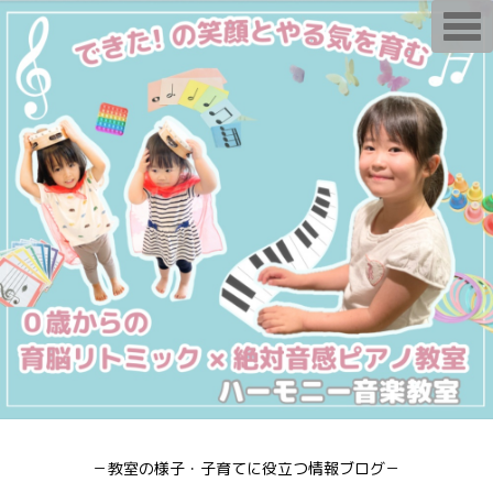
T
o
g
g
l
e
n
a
v
i
g
a
t
i
o
n
－教室の様子・子育てに役立つ情報ブログ－