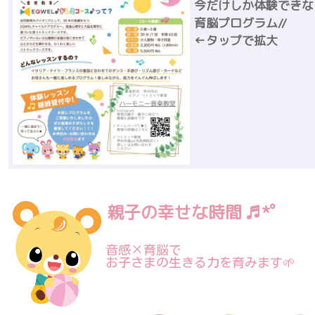
今だけしか体験できな
育脳プログラム//
←タップで拡大
親子の幸せな時間 ♬*゜
音感×育脳で
お子さまの生きる力を育みます🌱