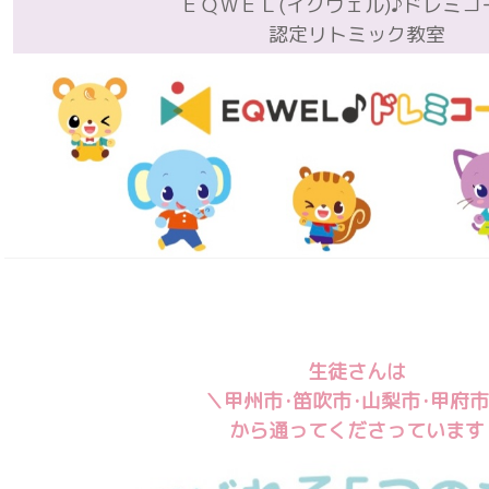
ＥＱＷＥＬ(イクウェル)♪ドレミコ
認定リトミック教室
生徒さんは
＼甲州市･笛吹市･山梨市･甲府
から通ってくださっています