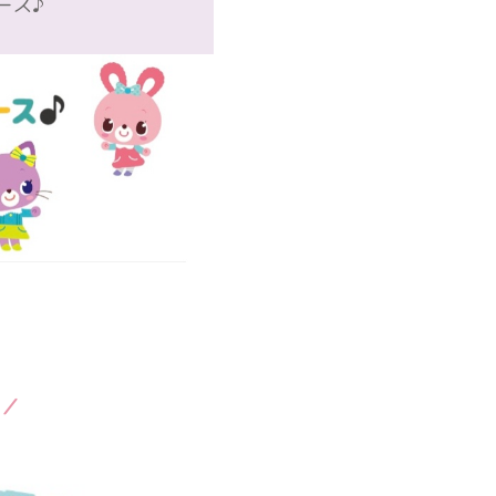
ース♪
市／