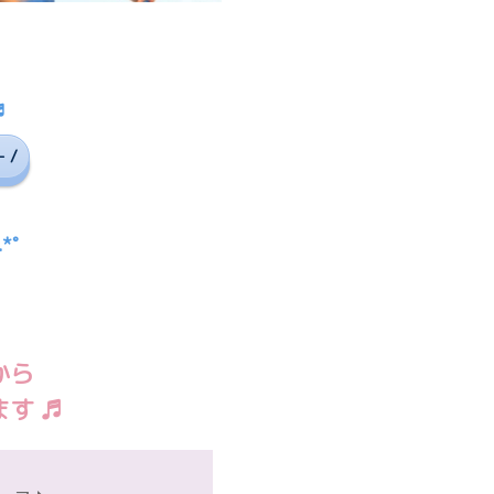
♬
 /
*˚
から
す ♬