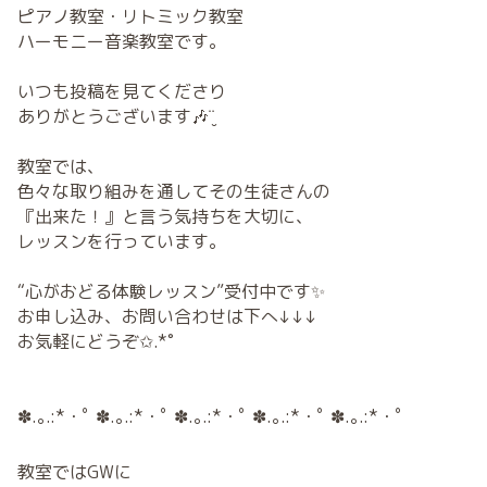
ピアノ教室・リトミック教室
ハーモニー音楽教室です。
いつも投稿を見てくださり
ありがとうございます🎶¨̮
教室では、
色々な取り組みを通してその生徒さんの
『出来た！』と言う気持ちを大切に、
レッスンを行っています。
“心がおどる体験レッスン”受付中です✨
お申し込み、お問い合わせは下へ↓↓↓
お気軽にどうぞ✩.*˚
✽.｡.:*・ﾟ ✽.｡.:*・ﾟ ✽.｡.:*・ﾟ ✽.｡.:*・ﾟ ✽.｡.:*・ﾟ
教室ではGWに