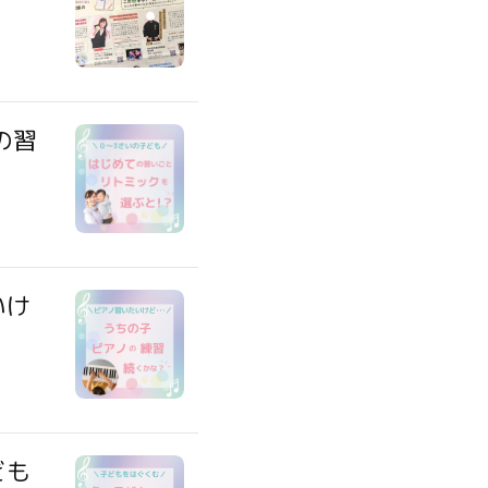
の習
いけ
ども