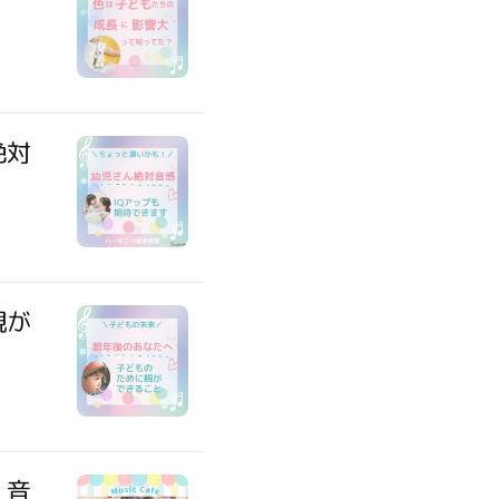
絶対
親が
】音