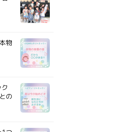
】本物
ック
との