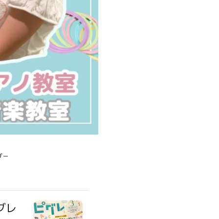
グ－
グレ