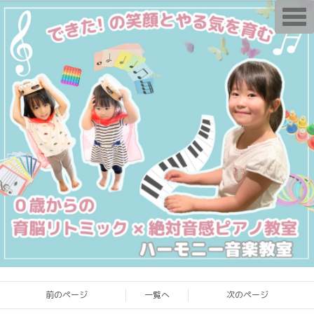
T
o
g
g
l
e
n
a
v
i
g
a
t
i
o
n
前のページ
一覧へ
次のページ