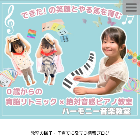
T
o
g
g
l
e
n
a
v
i
g
a
t
i
o
n
－教室の様子・子育てに役立つ情報ブログ－