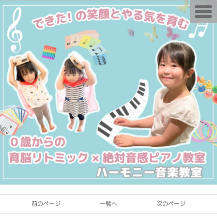
T
o
g
g
l
e
n
a
v
i
g
a
t
i
o
n
前のページ
一覧へ
次のページ