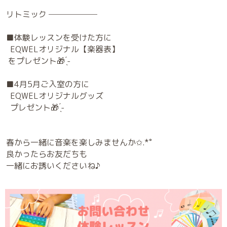
リトミック ──────
■体験レッスンを受けた方に
EQWELオリジナル【楽器表】
をプレゼント🎁 ̖́-
■4月5月ご入室の方に
EQWELオリジナルグッズ
プレゼント🎁 ̖́-
春から一緒に音楽を楽しみませんか✩.*˚
良かったらお友だちも
一緒にお誘いくださいね♪