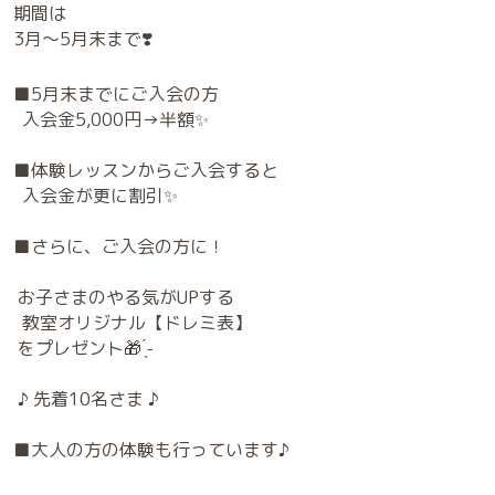
期間は
3月～5月末まで❣️
■5月末までにご入会の方
入会金5,000円→半額✨
■体験レッスンからご入会すると
入会金が更に割引✨
■さらに、ご入会の方に！
お子さまのやる気がUPする
教室オリジナル【ドレミ表】
をプレゼント🎁 ̖́-
♪ 先着10名さま ♪
■大人の方の体験も行っています♪