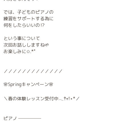
では、子どものピアノの
練習をサポートする為に
何をしたらいいの⁉︎
という事について
次回お話ししますね🌱
お楽しみに✩.*˚
／／／／／／／／／／／／／
🌸Springキャンペーン🌸
＼春の体験レッスン受付中𓂃𖤥𖥧𖥣⋆*／
ピアノ ─────