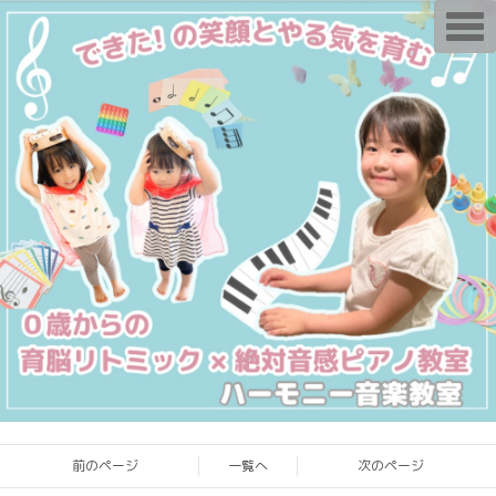
T
o
g
g
l
e
n
a
v
i
g
a
t
i
o
n
前のページ
一覧へ
次のページ