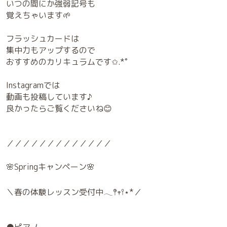
いつの間にか強弱記号も
覚えちゃいます🌱
フラッシュカードは
集中力もアップするので
おすすめのカリキュラムです✩.*˚
Instagramでは
動画も投稿しています♪
良かったらご覧くださいね😊
／／／／／／／／／／／／／
🌸Springキャンペーン🌸
＼春の体験レッスン受付中𓂃𖤥𖥧𖥣⋆*／