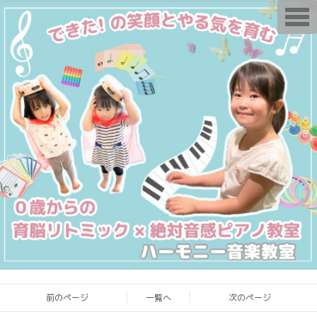
T
o
g
g
l
e
n
a
v
i
g
a
t
i
o
n
前のページ
一覧へ
次のページ