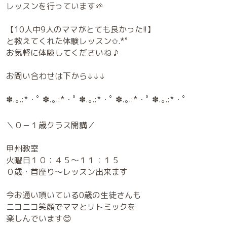
レッスンを行っています🌱
【10人中9人のママがとても良かった!!】
と教えてくれた体験レッスン✩.*˚
お気軽に体験してくださいね ♪
お問い合わせは下から↓↓↓
✽.｡.:*・ﾟ ✽.｡.:*・ﾟ ✽.｡.:*・ﾟ ✽.｡.:*・ﾟ ✽.｡.:*・ﾟ
＼０－１歳クラス開講／
甲州教室
火曜日１０：４５～１１：１５
０歳・首座り～レッスン出来ます
今お通い頂いている0歳の生徒さんも
ニコニコ笑顔でママとリトミックを
楽しんでいます😊