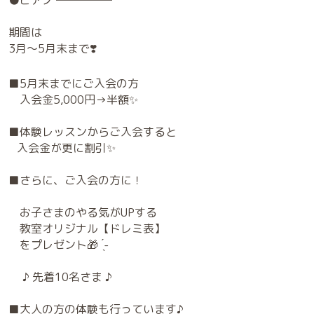
●ピアノ ─────
期間は
3月～5月末まで❣️
■5月末までにご入会の方
入会金5,000円→半額✨
■体験レッスンからご入会すると
入会金が更に割引✨
■さらに、ご入会の方に！
お子さまのやる気がUPする
教室オリジナル【ドレミ表】
をプレゼント🎁 ̖́-
♪ 先着10名さま ♪
■大人の方の体験も行っています♪