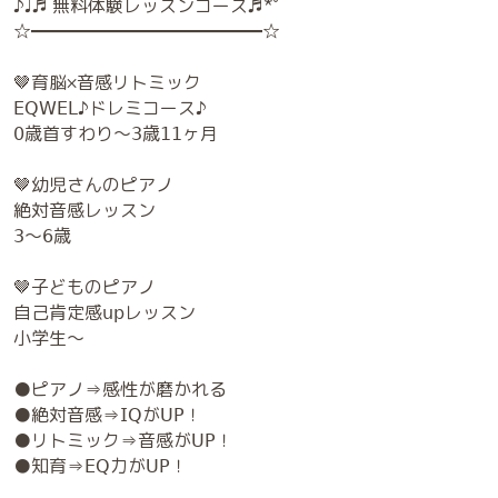
♪♩♬ 無料体験レッスンコース♬*゜
☆━━━━━━━━━━━━━☆
🤎育脳×音感リトミック
𝖤𝖰𝖶𝖤𝖫♪ドレミコース♪
𝟢歳首すわり～𝟥歳𝟣𝟣ヶ月
🤎幼児さんのピアノ
絶対音感レッスン
𝟥～𝟨歳
🤎子どものピアノ
自己肯定感𝗎𝗉レッスン
小学生～
●ピアノ⇒感性が磨かれる
●絶対音感⇒𝖨𝖰が𝖴𝖯！
●リトミック⇒音感が𝖴𝖯！
●知育⇒𝖤𝖰力が𝖴𝖯！