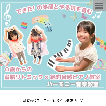
T
o
g
g
l
e
n
a
v
i
g
a
t
i
o
n
－教室の様子・子育てに役立つ情報ブログ－