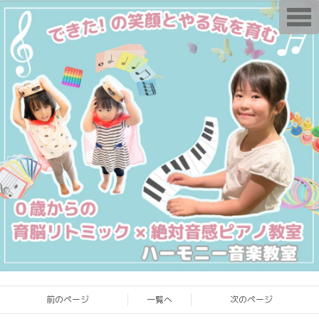
T
o
g
g
l
e
n
a
v
i
g
a
t
i
o
n
前のページ
一覧へ
次のページ