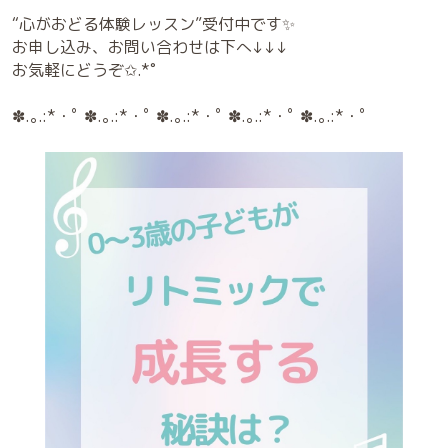
“心がおどる体験レッスン”受付中です✨
お申し込み、お問い合わせは下へ↓↓↓
お気軽にどうぞ✩.*˚
✽.｡.:*・ﾟ ✽.｡.:*・ﾟ ✽.｡.:*・ﾟ ✽.｡.:*・ﾟ ✽.｡.:*・ﾟ