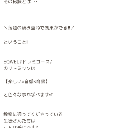
その秘訣とは･･･
＼毎週の積み重ねで効果がでる❣️／
ということ!!
EQWEL♪ドレミコース♪
のリトミックは
【楽しい×音感×育脳】
と色々な事が学べます🌱
教室に通ってくださっている
生徒さんたちは
こんな感じです♪