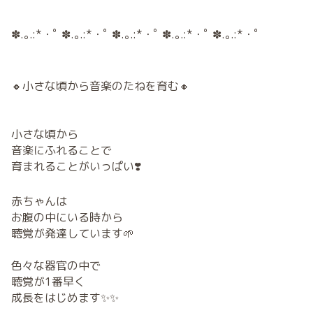
✽.｡.:*・ﾟ ✽.｡.:*・ﾟ ✽.｡.:*・ﾟ ✽.｡.:*・ﾟ ✽.｡.:*・ﾟ
🔸小さな頃から音楽のたねを育む🔸
小さな頃から
音楽にふれることで
育まれることがいっぱい❣️
赤ちゃんは
お腹の中にいる時から
聴覚が発達しています🌱
色々な器官の中で
聴覚が1番早く
成長をはじめます✨✨