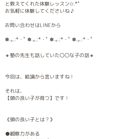
と教えてくれた体験レッスン✩.*˚
お気軽に体験してくださいね ♪
お問い合わせはLINEから
✽.｡.:*・ﾟ ✽.｡.:*・ﾟ ✽.｡.:*・ﾟ ✽.｡.:*・ﾟ
🔸塾の先生も話していた〇〇な子の話🔸
今回は、結論から言いますね！
それは、
【頭の良い子が育つ】です！
《頭の良い子とは？》
●観察力がある