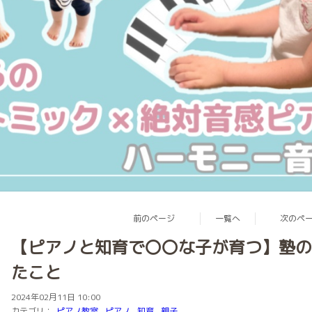
前のページ
一覧へ
次のペ
【ピアノと知育で〇〇な子が育つ】塾の
たこと
2024年02月11日 10:00
カテゴリ：
ピアノ教室
ピアノ
知育
親子